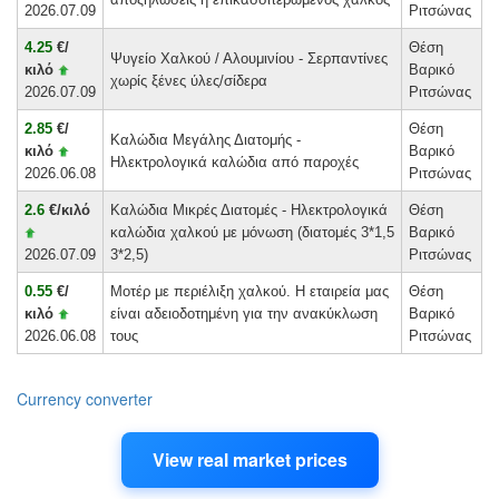
Σύγκριση τιμών μεταξύ αγοραστών και
2026.07.09
Ριτσώνας
περιοχών
4.25
€/
Θέση
Ψυγείο Xαλκού / Αλουμινίου - Σερπαντίνες
Ιστορικά δεδομένα και ανάλυση των
κιλό
Βαρικό
χωρίς ξένες ύλες/σίδερα
2026.07.09
Ριτσώνας
τάσεων της αγοράς
Ευέλικτα φίλτρα ανά χρονική περίοδο και
2.85
€/
Θέση
Καλώδια Μεγάλης Διατομής -
κιλό
Βαρικό
περιοχή
Ηλεκτρολογικά καλώδια από παροχές
2026.06.08
Ριτσώνας
Πρόσβαση σε πιο αναλυτικά δεδομένα για
2.6
€/κιλό
Καλώδια Μικρές Διατομές - Ηλεκτρολογικά
Θέση
την αγορά σκραπ χαλκού
καλώδια χαλκού με μόνωση (διατομές 3*1,5
Βαρικό
2026.07.09
3*2,5)
Ριτσώνας
0.55
€/
Μοτέρ με περιέλιξη χαλκού. Η εταιρεία μας
Θέση
Προσθέστε ζωντανές τιμές στον ιστότοπό
κιλό
είναι αδειοδοτημένη για την ανακύκλωση
Βαρικό
σας
2026.06.08
τους
Ριτσώνας
Με το
Scraprice PRO widget
μπορείτε να
προβάλλετε
τιμές σκραπ χαλκού σε
Currency converter
πραγματικό χρόνο
στον ιστότοπό σας,
προσαρμοσμένες ανά κατηγορία, περιοχή ή
View real market prices
χρονική περίοδο. Ιδανικό για ενημερωτικές
πύλες, εμπόρους σκραπ, εταιρείες