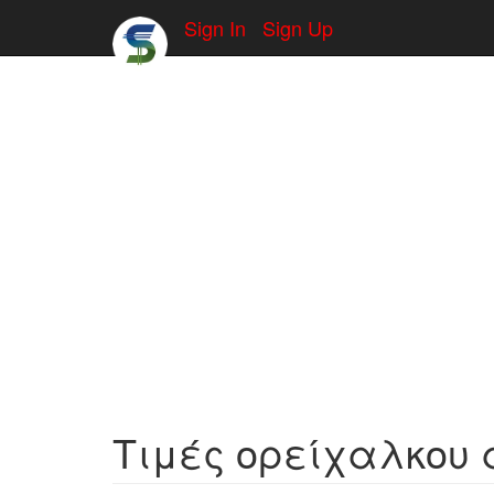
Sign In
Sign Up
Τιμές ορείχαλκου α