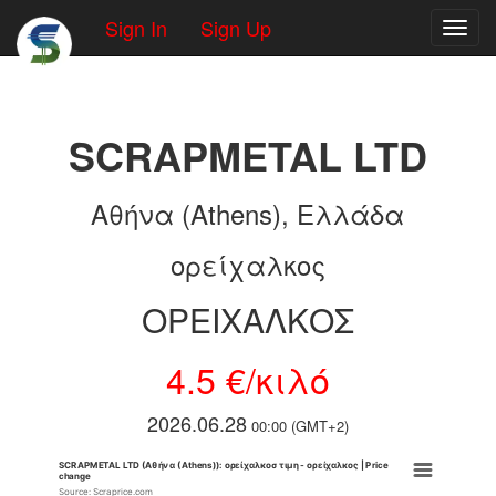
Sign In
Sign Up
Toggl
SCRAPMETAL LTD
Αθήνα (Athens), Ελλάδα
ορείχαλκος
ΟΡΕΙΧΑΛΚΟΣ
4.5 €/κιλό
2026.06.28
00:00 (GMT+2)
SCRAPMETAL LTD (Αθήνα (Athens)): ορείχαλκοσ τιμη - ορείχαλκος | Price
change
Source: Scraprice.com